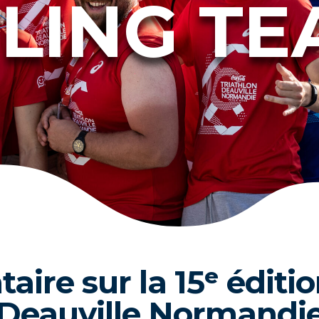
LING TE
aire sur la 15ᵉ éditi
Deauville Normandi