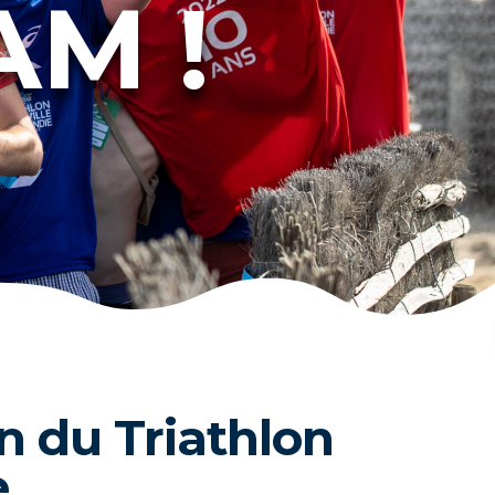
AM !
on du Triathlon
e