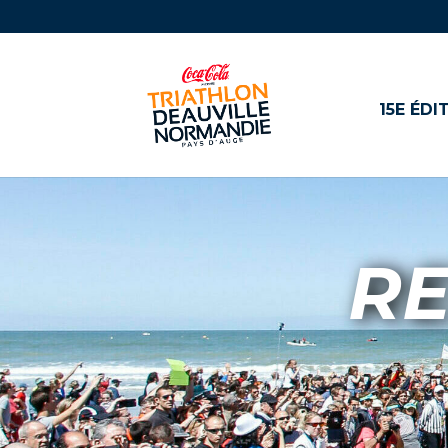
15E ÉDI
RE