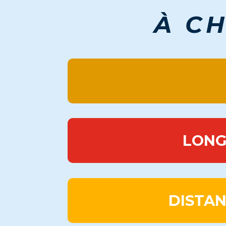
À C
LONG
DISTAN