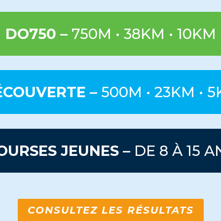
DO750 –
750M • 38KM • 10KM
ÉCOUVERTE –
500M • 23KM • 
OURSES JEUNES –
DE 8 À 15 A
CONSULTEZ LES RÉSULTATS