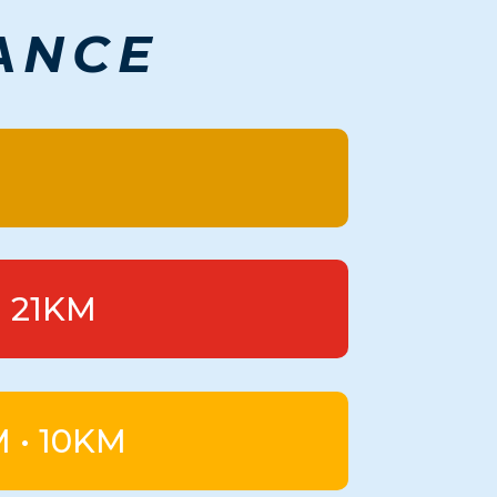
ANCE
• 21KM
M • 10KM