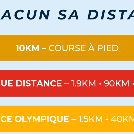
HACUN SA DIST
10KM –
COURSE À PIED
UE DISTANCE –
1.9KM • 90KM 
CE OLYMPIQUE –
1.5KM • 40K