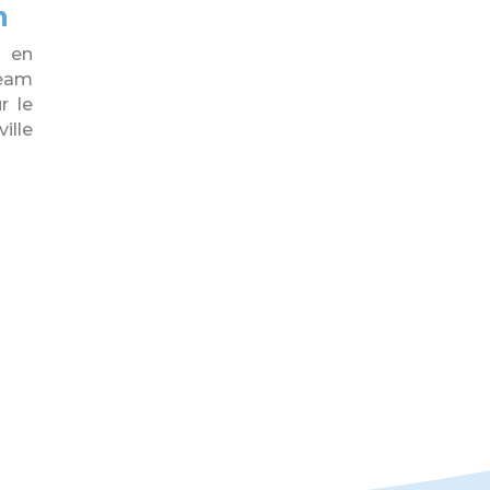
m
e en
Team
r le
lle